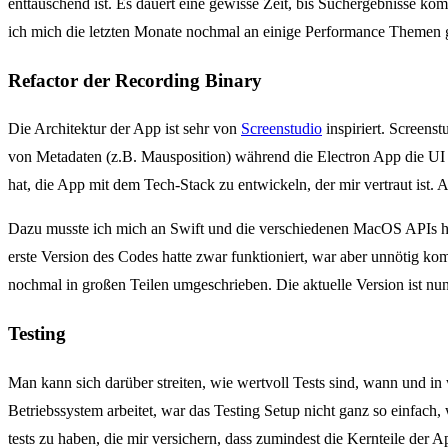
enttäuschend ist. Es dauert eine gewisse Zeit, bis Suchergebnisse k
ich mich die letzten Monate nochmal an einige Performance Themen ge
Refactor der Recording Binary
Die Architektur der App ist sehr von
Screenstudio
inspiriert. Screens
von Metadaten (z.B. Mausposition) während die Electron App die UI 
hat, die App mit dem Tech-Stack zu entwickeln, der mir vertraut ist.
Dazu musste ich mich an Swift und die verschiedenen MacOS APIs he
erste Version des Codes hatte zwar funktioniert, war aber unnötig k
nochmal in großen Teilen umgeschrieben. Die aktuelle Version ist nun 
Testing
Man kann sich darüber streiten, wie wertvoll Tests sind, wann und i
Betriebssystem arbeitet, war das Testing Setup nicht ganz so einfach,
tests zu haben, die mir versichern, dass zumindest die Kernteile der A