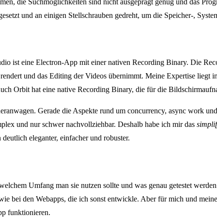
ommen, die Suchmöglichkeiten sind nicht ausgeprägt genug und das Pro
setzt und an einigen Stellschrauben gedreht, um die Speicher-, Syste
tudio ist eine Electron-App mit einer nativen Recording Binary. Die 
rendert und das Editing der Videos übernimmt. Meine Expertise liegt 
 Auch Orbit hat eine native Recording Binary, die für die Bildschirmauf
ranwagen. Gerade die Aspekte rund um concurrency, async work und t
omplex und nur schwer nachvollziehbar. Deshalb habe ich mir das
simplif
deutlich eleganter, einfacher und robuster.
n welchem Umfang man sie nutzen sollte und was genau getestet werden s
 wie bei den Webapps, die ich sonst entwickle. Aber für mich und meine
pp funktionieren.