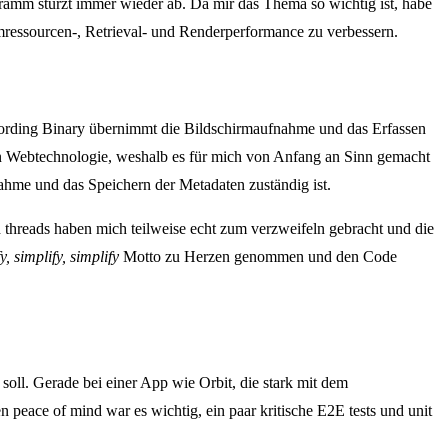
gramm stürzt immer wieder ab. Da mir das Thema so wichtig ist, habe
mressourcen-, Retrieval- und Renderperformance zu verbessern.
Recording Binary übernimmt die Bildschirmaufnahme und das Erfassen
in Webtechnologie, weshalb es für mich von Anfang an Sinn gemacht
nahme und das Speichern der Metadaten zuständig ist.
hreads haben mich teilweise echt zum verzweifeln gebracht und die
y, simplify, simplify
Motto zu Herzen genommen und den Code
oll. Gerade bei einer App wie Orbit, die stark mit dem
n peace of mind war es wichtig, ein paar kritische E2E tests und unit