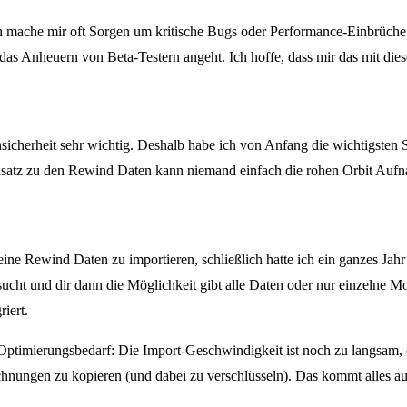
ch mache mir oft Sorgen um kritische Bugs oder Performance-Einbrüche.
as Anheuern von Beta-Testern angeht. Ich hoffe, dass mir das mit dieser T
icherheit sehr wichtig. Deshalb habe ich von Anfang die wichtigsten Si
gensatz zu den Rewind Daten kann niemand einfach die rohen Orbit Au
meine Rewind Daten zu importieren, schließlich hatte ich ein ganzes Jah
ucht und dir dann die Möglichkeit gibt alle Daten oder nur einzelne M
iert.
n Optimierungsbedarf: Die Import-Geschwindigkeit ist noch zu langsam, 
hnungen zu kopieren (und dabei zu verschlüsseln). Das kommt alles auf